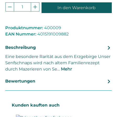
Produkt Anzahl: Gib den gewünschten 
In den Warenkorb
Produktnummer:
400009
EAN Nummer:
4015191009882
Beschreibung
Eine besondere Rarität aus dem Erzgebirge Unser
Senfschnaps wird nach altem Familienrezept
durch Mazerieren von Se…
Mehr
Bewertungen
Produktgalerie überspringen
Kunden kauften auch