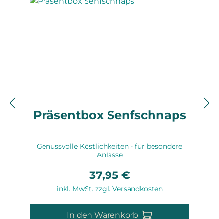
Präsentbox Senfschnaps
Genussvolle Köstlichkeiten - für besondere
Anlässe
37,95 €
Regulärer Preis:
inkl. MwSt. zzgl. Versandkosten
In den Warenkorb