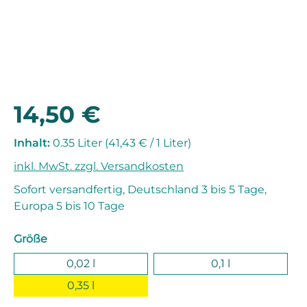
14,50 €
Regulärer Preis:
Inhalt:
0.35 Liter
(41,43 € / 1 Liter)
inkl. MwSt. zzgl. Versandkosten
Sofort versandfertig, Deutschland 3 bis 5 Tage,
Europa 5 bis 10 Tage
auswählen
Größe
0,02 l
0,1 l
0,35 l