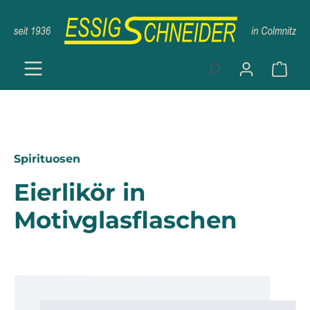
Zum Hauptinhalt springen
Ware
Spirituosen
Eierlikör in
Motivglasflaschen
Bildergalerie überspringen