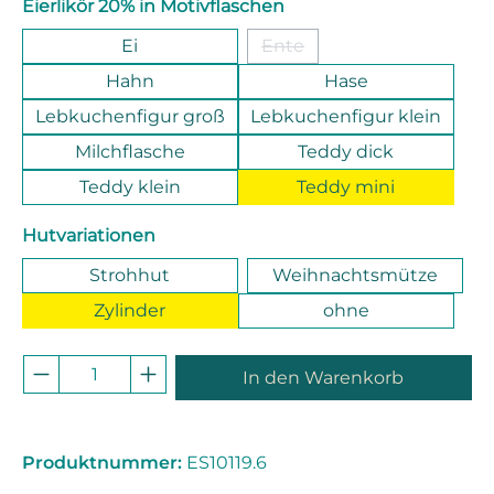
auswählen
Eierlikör 20% in Motivflaschen
Ei
Ente
(Diese Option ist zurzeit ni
Hahn
Hase
Lebkuchenfigur groß
Lebkuchenfigur klein
Milchflasche
Teddy dick
Teddy klein
Teddy mini
auswählen
Hutvariationen
Strohhut
Weihnachtsmütze
Zylinder
ohne
Produkt Anzahl: Gib den gewünschten 
In den Warenkorb
Produktnummer:
ES10119.6