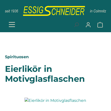
Zum Hauptinhalt springen
Ware
Spirituosen
Eierlikör in
Motivglasflaschen
Bildergalerie überspringen