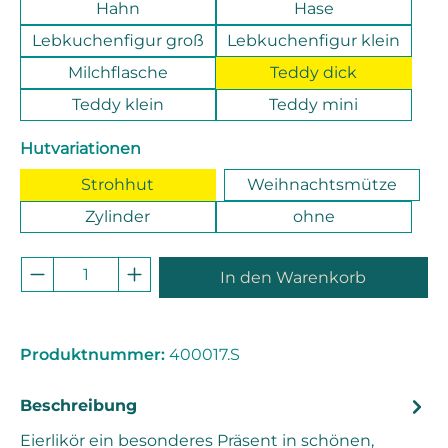
Hahn
Hase
Lebkuchenfigur groß
Lebkuchenfigur klein
Milchflasche
Teddy dick
Teddy klein
Teddy mini
auswählen
Hutvariationen
Strohhut
Weihnachtsmütze
Zylinder
ohne
Produkt Anzahl: Gib den gewünschten 
In den Warenkorb
Produktnummer:
400017.S
Beschreibung
Eierlikör ein besonderes Präsent in schönen,