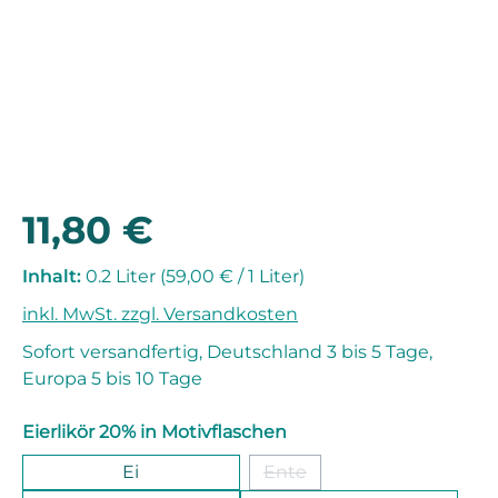
11,80 €
Regulärer Preis:
Inhalt:
0.2 Liter
(59,00 € / 1 Liter)
inkl. MwSt. zzgl. Versandkosten
Sofort versandfertig, Deutschland 3 bis 5 Tage,
Europa 5 bis 10 Tage
auswählen
Eierlikör 20% in Motivflaschen
Ei
Ente
(Diese Option ist zurzeit ni