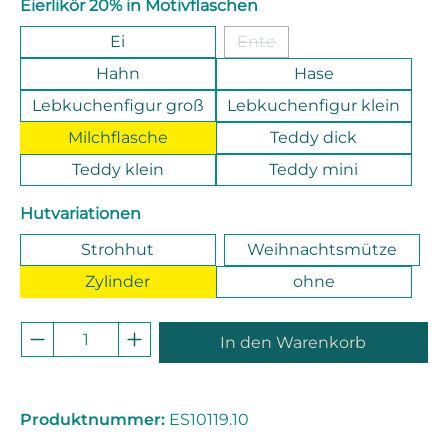
auswählen
Eierlikör 20% in Motivflaschen
Ei
Ente
(Diese Option ist zurzeit ni
Hahn
Hase
Lebkuchenfigur groß
Lebkuchenfigur klein
Milchflasche
Teddy dick
Teddy klein
Teddy mini
auswählen
Hutvariationen
Strohhut
Weihnachtsmütze
Zylinder
ohne
Produkt Anzahl: Gib den gewünschten 
In den Warenkorb
Produktnummer:
ES10119.10