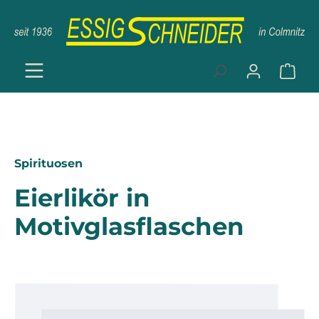
Zum Hauptinhalt springen
Ware
Spirituosen
Eierlikör in
Motivglasflaschen
Bildergalerie überspringen