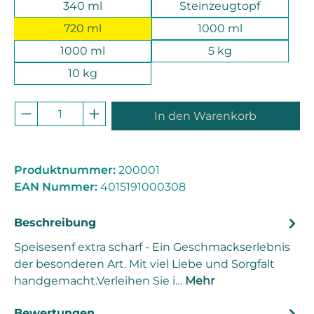
340 ml
Steinzeugtopf
720 ml
1000 ml
1000 ml
5 kg
10 kg
Produkt Anzahl: Gib den gewünschten 
In den Warenkorb
Produktnummer:
200001
EAN Nummer:
4015191000308
Beschreibung
Speisesenf extra scharf - Ein Geschmackserlebnis
der besonderen Art. Mit viel Liebe und Sorgfalt
handgemacht.Verleihen Sie i…
Mehr
Bewertungen