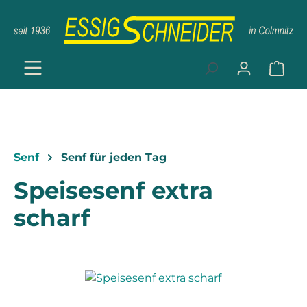
Zum Hauptinhalt springen
Ware
Senf
Senf für jeden Tag
Speisesenf extra
scharf
Bildergalerie überspringen