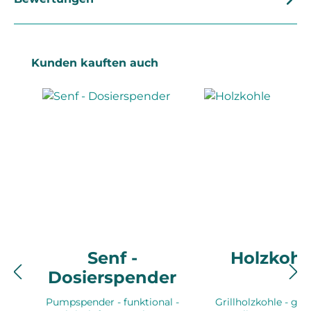
Produktgalerie überspringen
Kunden kauften auch
Senf -
Holzkohl
Dosierspender
Pumpspender - funktional -
Grillholzkohle - gep