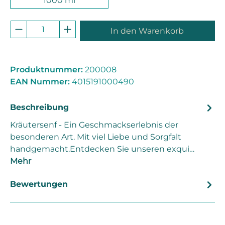
1000 ml
Produkt Anzahl: Gib den gewünschten 
In den Warenkorb
Produktnummer:
200008
EAN Nummer:
4015191000490
Beschreibung
Kräutersenf - Ein Geschmackserlebnis der
besonderen Art. Mit viel Liebe und Sorgfalt
handgemacht.Entdecken Sie unseren exqui…
Mehr
Bewertungen