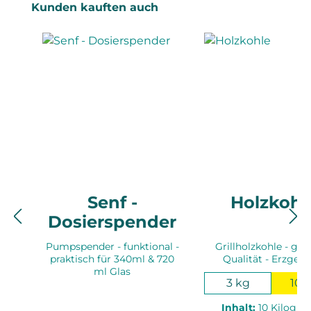
Produktgalerie überspringen
Kunden kauften auch
Senf -
Holzkohl
Dosierspender
Pumpspender - funktional -
Grillholzkohle - gep
praktisch für 340ml & 720
Qualität - Erzgebi
ml Glas
3 kg
10 
Inhalt:
10 Kilogr