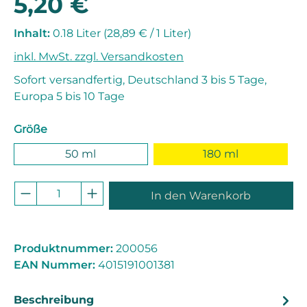
5,20 €
Inhalt:
0.18 Liter
(28,89 € / 1 Liter)
inkl. MwSt. zzgl. Versandkosten
Sofort versandfertig, Deutschland 3 bis 5 Tage,
Europa 5 bis 10 Tage
auswählen
Größe
50 ml
180 ml
Produkt Anzahl: Gib den gewünschten 
In den Warenkorb
Produktnummer:
200056
EAN Nummer:
4015191001381
Beschreibung