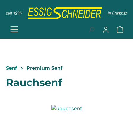
Zum Hauptinhalt springen
Ware
Senf
Premium Senf
Rauchsenf
Bildergalerie überspringen