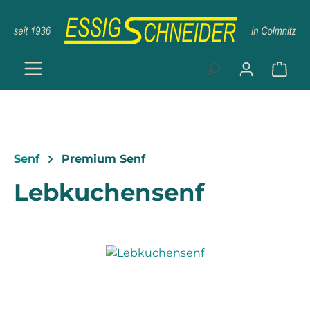
Zum Hauptinhalt springen
Ware
Senf
Premium Senf
Lebkuchensenf
Bildergalerie überspringen