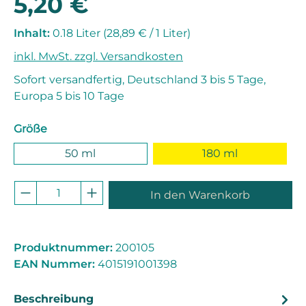
5,20 €
Inhalt:
0.18 Liter
(28,89 € / 1 Liter)
inkl. MwSt. zzgl. Versandkosten
Sofort versandfertig, Deutschland 3 bis 5 Tage,
Europa 5 bis 10 Tage
auswählen
Größe
50 ml
180 ml
Produkt Anzahl: Gib den gewünschten 
In den Warenkorb
Produktnummer:
200105
EAN Nummer:
4015191001398
Beschreibung