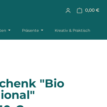
0,00 €
Ware
äten
Präsente
Kreativ & Praktisch
chenk "Bio
ional"
reis: