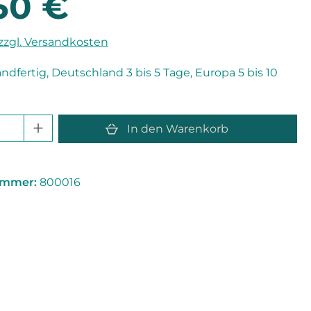
50 €
 zzgl. Versandkosten
andfertig, Deutschland 3 bis 5 Tage, Europa 5 bis 10
 Anzahl: Gib den gewünschten Wert e
In den Warenkorb
ummer:
800016