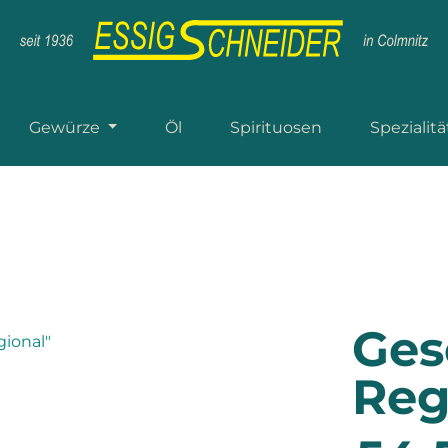
Gewürze
Öl
Spirituosen
Spezialit
Ges
Reg
Regulärer P