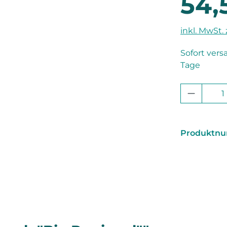
54,
inkl. MwSt.
Sofort vers
Tage
Produkt
Produktn