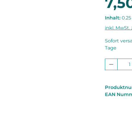
7,5
Inhalt:
0.25
inkl. MwSt.
Sofort vers
Tage
Produkt
Produktn
EAN Numm