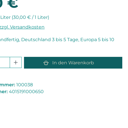
0 €
 Liter
(30,00 € / 1 Liter)
 zzgl. Versandkosten
andfertig, Deutschland 3 bis 5 Tage, Europa 5 bis 10
 Anzahl: Gib den gewünschten Wert e
In den Warenkorb
ummer:
100038
er:
4015191000650