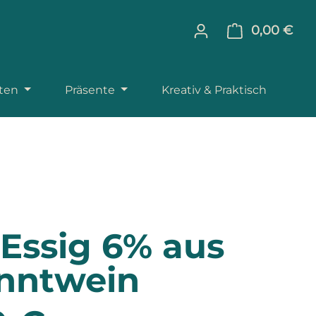
0,00 €
Ware
äten
Präsente
Kreativ & Praktisch
l Essig 6% aus
nntwein
reis: