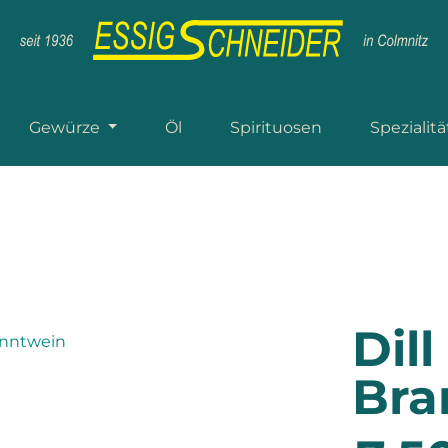
Gewürze
Öl
Spirituosen
Spezialit
Dil
Bra
Regulärer P