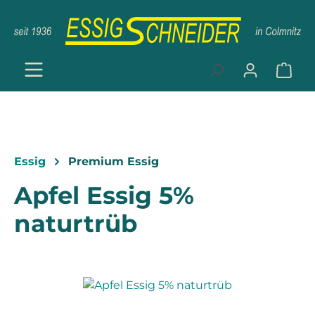
Zum Hauptinhalt springen
Ware
Essig
Premium Essig
Apfel Essig 5%
naturtrüb
Bildergalerie überspringen