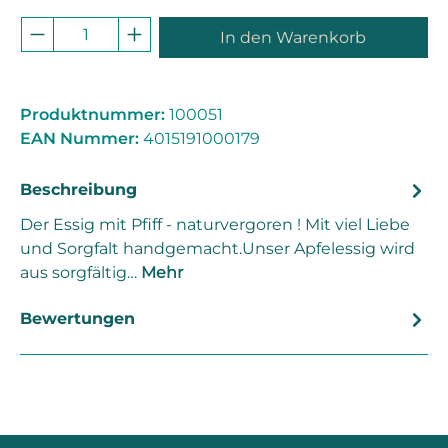
Produkt Anzahl: Gib den gewünschten 
In den Warenkorb
Produktnummer:
100051
EAN Nummer:
4015191000179
Beschreibung
Der Essig mit Pfiff - naturvergoren ! Mit viel Liebe
und Sorgfalt handgemacht.Unser Apfelessig wird
aus sorgfältig…
Mehr
Bewertungen