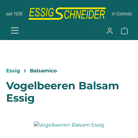
Zum Hauptinhalt springen
Ware
Essig
Balsamico
Vogelbeeren Balsam
Essig
Bildergalerie überspringen