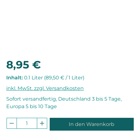
8,95 €
Regulärer Preis:
Inhalt:
0.1 Liter
(89,50 € / 1 Liter)
inkl. MwSt. zzgl. Versandkosten
Sofort versandfertig, Deutschland 3 bis 5 Tage,
Europa 5 bis 10 Tage
Produkt Anzahl: Gib den gewünschten 
In den Warenkorb