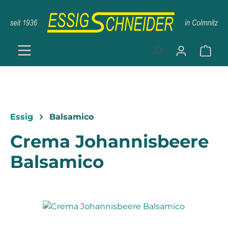
Zum Hauptinhalt springen
Ware
Essig
Balsamico
Crema Johannisbeere
Balsamico
Bildergalerie überspringen